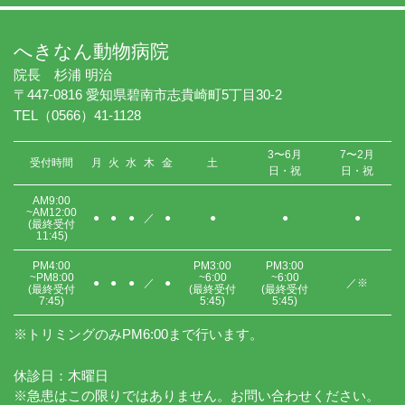
へきなん動物病院
院長 杉浦 明治
〒447-0816 愛知県碧南市志貴崎町5丁目30-2
TEL（0566）41-1128
3〜6月
7〜2月
受付時間
月
火
水
木
金
土
日・祝
日・祝
AM9:00
~AM12:00
●
●
●
／
●
●
●
●
(最終受付
11:45)
PM4:00
PM3:00
PM3:00
~PM8:00
~6:00
~6:00
●
●
●
／
●
／※
(最終受付
(最終受付
(最終受付
7:45)
5:45)
5:45)
※トリミングのみPM6:00まで行います。
休診日：木曜日
※急患はこの限りではありません。お問い合わせください。