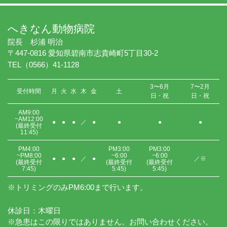
へきなん動物病院
院長 杉浦 明治
〒447-0816 愛知県碧南市志貴崎町5丁目30-2
TEL（0566）41-1128
3〜6月
7〜2月
受付時間
月
火
水
木
金
土
日・祝
日・祝
AM9:00
~AM12:00
●
●
●
／
●
●
●
●
(最終受付
11:45)
PM4:00
PM3:00
PM3:00
~PM8:00
~6:00
~6:00
●
●
●
／
●
／※
(最終受付
(最終受付
(最終受付
7:45)
5:45)
5:45)
※トリミングのみPM6:00まで行います。
休診日：木曜日
※急患はこの限りではありません。お問い合わせください。