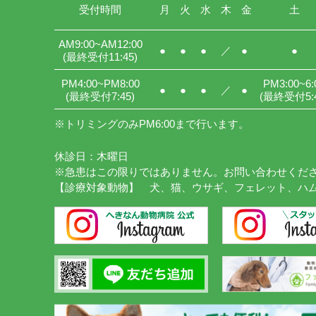
受付時間
月
火
水
木
金
土
AM9:00
~AM12:00
●
●
●
／
●
●
(最終受付11:45)
PM4:00
~PM8:00
PM3:00
~6:
●
●
●
／
●
(最終受付7:45)
(最終受付5:4
※トリミングのみPM6:00まで行います。
休診日：木曜日
※急患はこの限りではありません。お問い合わせくだ
【診療対象動物】 犬、猫、ウサギ、フェレット、ハ