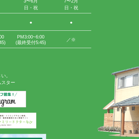
3〜6月
7〜2月
日・祝
日・祝
●
●
00
PM3:00
~6:00
／※
5)
(最終受付5:45)
さい。
ムスター