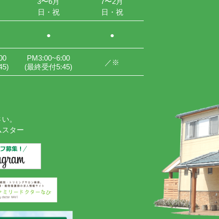
3〜6月
7〜2月
日・祝
日・祝
●
●
00
PM3:00
~6:00
／※
5)
(最終受付5:45)
さい。
ムスター