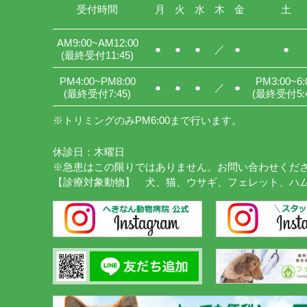
受付時間
月
火
水
木
金
土
AM9:00
~AM12:00
●
●
●
／
●
●
(最終受付11:45)
PM4:00
~PM8:00
PM3:00
~6:
●
●
●
／
●
(最終受付7:45)
(最終受付5:4
※トリミングのみPM6:00まで行います。
休診日：木曜日
※急患はこの限りではありません。お問い合わせくだ
【診療対象動物】 犬、猫、ウサギ、フェレット、ハ