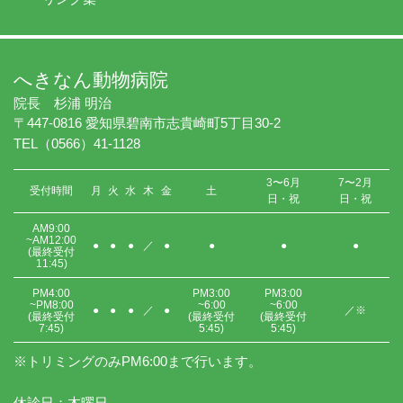
へきなん動物病院
院長 杉浦 明治
〒447-0816 愛知県碧南市志貴崎町5丁目30-2
TEL（0566）41-1128
3〜6月
7〜2月
受付時間
月
火
水
木
金
土
日・祝
日・祝
AM9:00
~AM12:00
●
●
●
／
●
●
●
●
(最終受付
11:45)
PM4:00
PM3:00
PM3:00
~PM8:00
~6:00
~6:00
●
●
●
／
●
／※
(最終受付
(最終受付
(最終受付
7:45)
5:45)
5:45)
※トリミングのみPM6:00まで行います。
休診日：木曜日